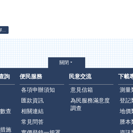
..
關閉
查詢
便民服務
民意交流
下載
各項申辦須知
意見信箱
測量
匯款資訊
為民服務滿意度
登記
調查
數查
相關連結
地價
常見問答
謄本
措施
實價登錄一把罩
資訊