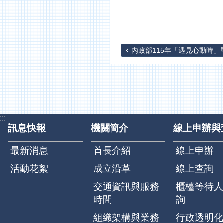
內政部115年「遇見心動時」單.
:::
訊息快報
機關簡介
線上申辦與
最新消息
首長介紹
線上申辦
活動花絮
成立沿革
線上查詢
交通資訊與服務
櫃檯等待人
時間
詢
組織架構與業務
行政透明化