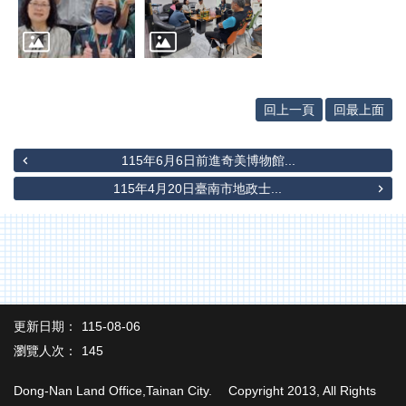
辦
與
查
詢
便
回上一頁
回最上面
民
服
務
115年6月6日前進奇美博物館...
民
115年4月20日臺南市地政士...
意
交
流
下
載
專
更新日期：
115-08-06
區
瀏覽人次：
145
主
題
Dong-Nan Land Office,Tainan City. Copyright 2013, All Rights