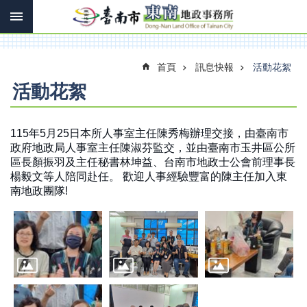
搜
跳到主要內容區塊
尋
進
階
搜
首頁
訊息快報
活動花絮
尋
活動花絮
訊
115年5月25日本所人事室主任陳秀梅辦理交接，由臺南市
息
政府地政局人事室主任陳淑芬監交，並由臺南市玉井區公所
快
區長顏振羽及主任秘書林坤益、台南市地政士公會前理事長
報
楊毅文等人陪同赴任。 歡迎人事經驗豐富的陳主任加入東
南地政團隊!
機
關
簡
介
線
上
申