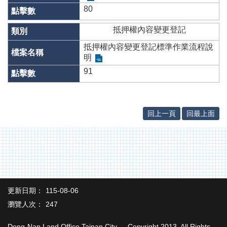
辦
80
與
查
抵押權內容變更登記
詢
抵押權內容變更登記標準作業流程說
便
明
民
91
服
務
民
回上一頁
回最上面
意
交
流
下
載
專
區
更新日期：
115-08-06
瀏覽人次：
247
主
題
Dong-Nan Land Office,Tainan City. Copyright 2013, All Rights