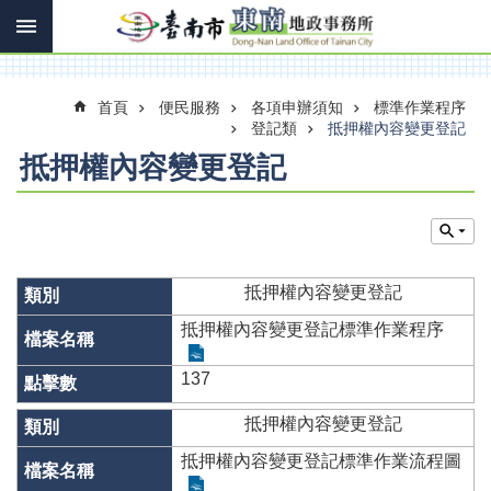
搜
跳到主要內容區塊
尋
進
階
搜
首頁
便民服務
各項申辦須知
標準作業程序
尋
登記類
抵押權內容變更登記
抵押權內容變更登記
訊
息
快
報
抵押權內容變更登記
機
抵押權內容變更登記標準作業程序
關
簡
137
介
抵押權內容變更登記
線
上
抵押權內容變更登記標準作業流程圖
申