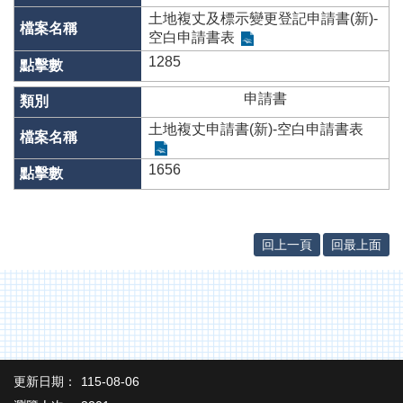
網
土地複丈及標示變更登記申請書(新)-
站
空白申請書表
導
1285
覽
申請書
English
土地複丈申請書(新)-空白申請書表
臺
南
1656
市
政
府
地
回上一頁
回最上面
政
局
政
府
資
訊
公
更新日期：
115-08-06
開