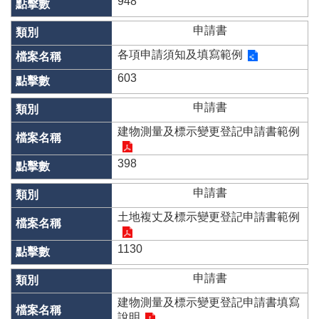
948
辦
與
申請書
查
詢
各項申請須知及填寫範例
便
603
民
服
申請書
務
建物測量及標示變更登記申請書範例
民
意
398
交
流
申請書
土地複丈及標示變更登記申請書範例
下
載
專
1130
區
申請書
主
建物測量及標示變更登記申請書填寫
題
說明