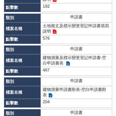
專
區
192
其
申請書
他
土地複丈及標示變更登記申請書填寫
服
說明
務
576
地
申請書
籍
圖
建物測量及標示變更登記申請書-空
白申請書表
實
467
價
登
申請書
錄
建物測量申請書附表-空白申請書附
未
表
辦
繼
204
承
申請書