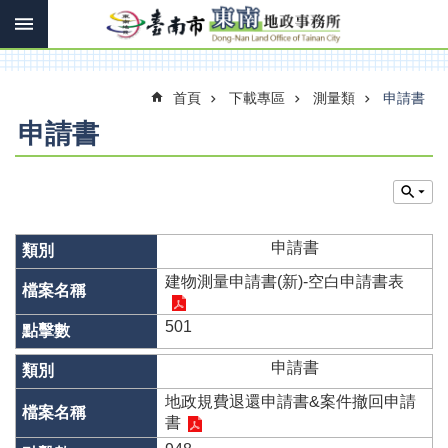
搜
跳到主要內容區塊
尋
進
階
搜
首頁
下載專區
測量類
申請書
尋
申請書
訊
息
快
申請書
報
建物測量申請書(新)-空白申請書表
機
關
501
簡
介
申請書
線
地政規費退還申請書&案件撤回申請
上
書
申