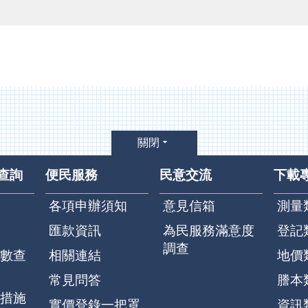
關閉
查詢
便民服務
民意交流
下載
各項申辦須知
意見信箱
測量
匯款資訊
為民服務滿意度
登記
調查
數查
相關連結
地價
常見問答
謄本
措施
實價登錄一把罩
資訊